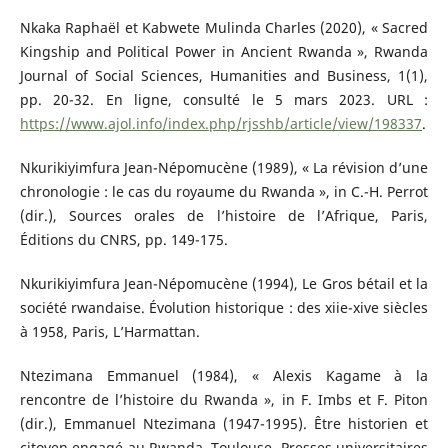
Nkaka Raphaël et Kabwete Mulinda Charles (2020), « Sacred
Kingship and Political Power in Ancient Rwanda », Rwanda
Journal of Social Sciences, Humanities and Business, 1(1),
pp. 20-32. En ligne, consulté le 5 mars 2023. URL :
https://www.ajol.info/index.php/rjsshb/article/view/198337
.
Nkurikiyimfura Jean-Népomucène (1989), « La révision d’une
chronologie : le cas du royaume du Rwanda », in C.-H. Perrot
(dir.), Sources orales de l’histoire de l’Afrique, Paris,
Éditions du CNRS, pp. 149-175.
Nkurikiyimfura Jean-Népomucène (1994), Le Gros bétail et la
société rwandaise. Évolution historique : des xiie-xive siècles
à 1958, Paris, L’Harmattan.
Ntezimana Emmanuel (1984), « Alexis Kagame à la
rencontre de l’histoire du Rwanda », in F. Imbs et F. Piton
(dir.), Emmanuel Ntezimana (1947-1995). Être historien et
citoyen engagé au Rwanda, Toulouse, Presses universitaires