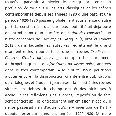
toutefois parvenir à niveler le déséquilibre entre la
profusion éditoriale sur les arts classiques et les scènes
contemporaines depuis les années 1980 d’une part, et une
période 1920-1980 passée globalement sous silence d’autre
part. Le constat n’est d’ailleurs pas neuf : il était déjà posé
en introduction d’un numéro de
Multitudes
consacré aux
historiographies de l’art
depuis
l’Afrique (Quirós et Imhoff
2013), dans laquelle les auteur·es regrettaient le grand
écart entre des tribunes telles que les revues
Gradhiva
et
Cahiers d’études africaines
⎯ aux approches largement
anthropologiques ⎯ et
Africultures
ou
Revue noire
, ancrées
dans le très contemporain. À leur suite, nous pourrions
ajouter encore : la disproportion criante entre publications
de catalogues et études rigoureuses ; la frilosité des revues
situées en dehors du champ des études africaines à
accueillir ces réflexions. Ces silences, imposés ou de fait,
sont dangereux : ils entretiennent par omission l’idée qu’il
ne se passerait rien d’autre qu’une « invention de l’art »
depuis l’extérieur dans ces années 1920-1980 (Amselle