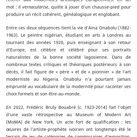
mot : il
vernacularise
, quitte à jouer d’un chausse-pied pour
produire un récit cohérent, généalogique et englobant.
Entre ces deux séquences tient la vie d’Aina Onabolu (1882-
1963). Le peintre nigérian, étudiant en arts à Londres au
tournant des années 1920, puis enseignant à son retour
d’Europe, est célèbre et célébré pour ses portraits
naturalistes de la bonne société lagosienne. Dans de
nombreux textes critiques et théoriques postérieurs à son
décès, il fait figure de « père » et de « pionnier » de l’art
moderniste au Nigeria. Onabolu n’a pourtant jamais
emprunté au vocabulaire de la modernité pour raconter ses
choix formels et son être-au-monde.
En 2022, Frédéric Bruly Bouabré (
c.
1923-2014) fait l’objet
d’une vaste rétrospective au Museum of Modern Art
(MoMA) de New York. Un acte fort de qualification : les
œuvres de l’artiste-prophète ivoirien ont longtemps été le
terrain de jeu de catégories de commissaires d’exposition,