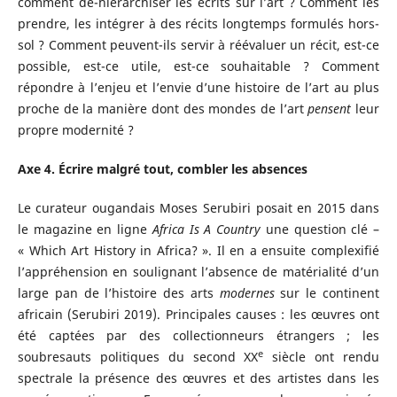
comment dé-hiérarchiser les écrits sur l’art ? Comment les
prendre, les intégrer à des récits longtemps formulés hors-
sol ? Comment peuvent-ils servir à réévaluer un récit, est-ce
possible, est-ce utile, est-ce souhaitable ? Comment
répondre à l’enjeu et l’envie d’une histoire de l’art au plus
proche de la manière dont des mondes de l’art
pensent
leur
propre modernité ?
Axe 4. Écrire malgré tout, combler les absences
Le curateur ougandais Moses Serubiri posait en 2015 dans
le magazine en ligne
Africa Is A Country
une question clé –
« Which Art History in Africa? ». Il en a ensuite complexifié
l’appréhension en soulignant l’absence de matérialité d’un
large pan de l’histoire des arts
modernes
sur le continent
africain (Serubiri 2019). Principales causes : les œuvres ont
été captées par des collectionneurs étrangers ; les
e
soubresauts politiques du second XX
siècle ont rendu
spectrale la présence des œuvres et des artistes dans les