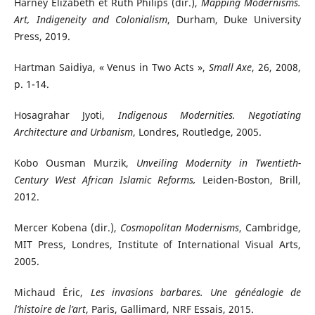
Harney Elizabeth et Ruth Philips (dir.),
Mapping Modernisms.
Art, Indigeneity and Colonialism
, Durham, Duke University
Press, 2019.
Hartman Saidiya, « Venus in Two Acts »,
Small Axe
, 26, 2008,
p. 1-14.
Hosagrahar Jyoti,
Indigenous Modernities. Negotiating
Architecture and Urbanism
, Londres, Routledge, 2005.
Kobo Ousman Murzik,
Unveiling Modernity in Twentieth-
Century West African Islamic Reforms,
Leiden-Boston, Brill,
2012.
Mercer Kobena (dir.),
Cosmopolitan Modernisms
, Cambridge,
MIT Press, Londres, Institute of International Visual Arts,
2005.
Michaud Éric,
Les invasions barbares. Une généalogie de
l’histoire de l’art
, Paris, Gallimard, NRF Essais, 2015.