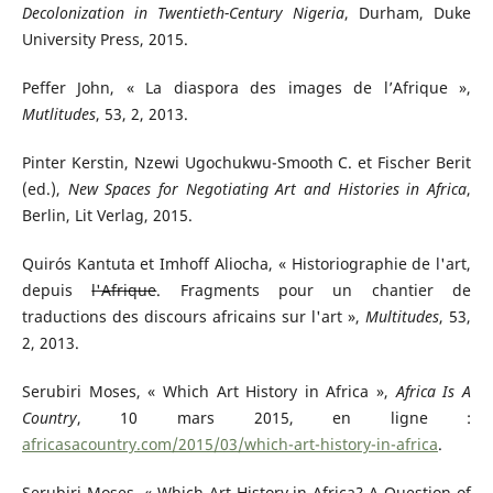
Decolonization in Twentieth-Century Nigeria
, Durham, Duke
University Press, 2015.
Peffer John, « La diaspora des images de l’Afrique »,
Mutlitudes
, 53, 2, 2013.
Pinter Kerstin, Nzewi Ugochukwu-Smooth C. et Fischer Berit
(ed.),
New Spaces for Negotiating Art and Histories in Africa
,
Berlin, Lit Verlag, 2015.
Quirós Kantuta et Imhoff Aliocha, « Historiographie de l'art,
depuis
l'Afrique
. Fragments pour un chantier de
traductions des discours africains sur l'art »,
Multitudes
, 53,
2, 2013.
Serubiri Moses, « Which Art History in Africa »,
Africa Is A
Country
, 10 mars 2015, en ligne :
africasacountry.com/2015/03/which-art-history-in-africa
.
Serubiri Moses, « Which Art History in Africa? A Question of