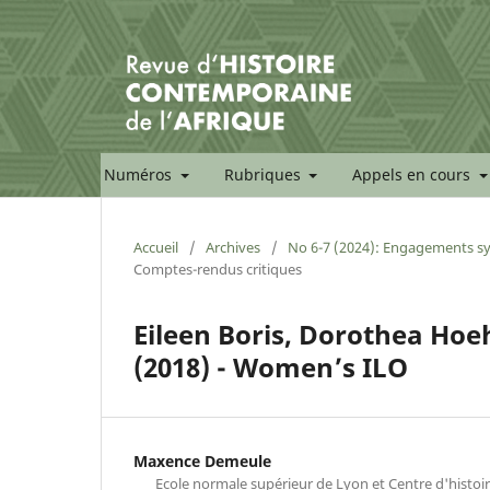
Numéros
Rubriques
Appels en cours
Accueil
/
Archives
/
No 6-7 (2024): Engagements synd
Comptes-rendus critiques
Eileen Boris, Dorothea Hoe
(2018) - Women’s ILO
Maxence Demeule
Ecole normale supérieur de Lyon et Centre d'histoir