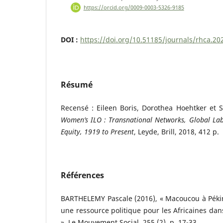
https://orcid.org/0009-0003-5326-9185
DOI :
https://doi.org/10.51185/journals/rhca.20
Résumé
Recensé : Eileen Boris, Dorothea Hoehtker et 
Women’s ILO : Transnational Networks, Global L
Equity, 1919 to Present
, Leyde, Brill, 2018, 412 p.
Références
BARTHELEMY Pascale (2016), « Macoucou à Pékin.
une ressource politique pour les Africaines dan
», Le Mouvement Social, 255 (2), p. 17-33.