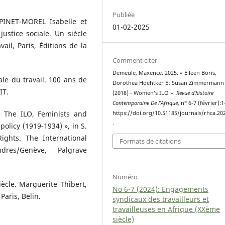
Publiée
INET-MOREL Isabelle et
01-02-2025
justice sociale. Un siècle
vail, Paris, Éditions de la
Comment citer
Demeule, Maxence. 2025. « Eileen Boris,
le du travail. 100 ans de
Dorothea Hoehtker Et Susan Zimmermann (
IT.
(2018) - Women’s ILO ».
Revue d’histoire
Contemporaine De l’Afrique
, nᵒ 6-7 (février):1
 The ILO, Feminists and
https://doi.org/10.51185/journals/rhca.20
.
policy (1919-1934) », in S.
ights. The International
Formats de citations
res/Genève, Palgrave
Numéro
ècle. Marguerite Thibert,
No 6-7 (2024): Engagements
aris, Belin.
syndicaux des travailleurs et
travailleuses en Afrique (XXème
siècle)