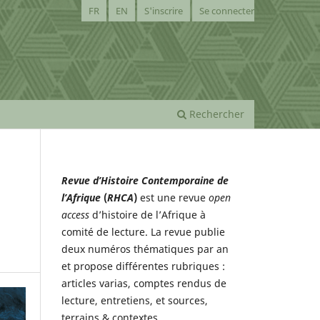
FR
EN
S'inscrire
Se connecter
Rechercher
Revue d’Histoire Contemporaine de
l’Afrique
(
RHCA
)
est une revue
open
access
d’histoire de l’Afrique à
comité de lecture. La revue publie
deux numéros thématiques par an
et propose différentes rubriques :
articles varias, comptes rendus de
lecture, entretiens, et sources,
terrains & contextes.