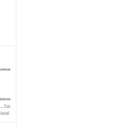
axence
icence
- Pas
tional
.