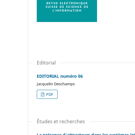
Editorial
EDITORIAL numéro 06
Jacquelin Deschamps
PDF
Études et recherches
La présence d'attracteurs dans les systèmes i