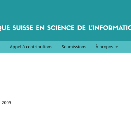
s
Appel à contributions
Soumissions
À propos
6-2009