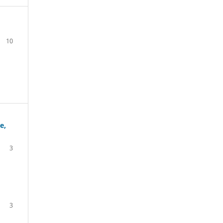
10
e,
3
3