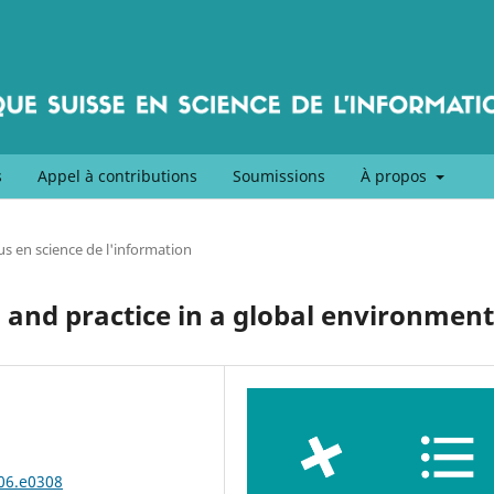
s
Appel à contributions
Soumissions
À propos
s en science de l'information
es and practice in a global environment
006.e0308