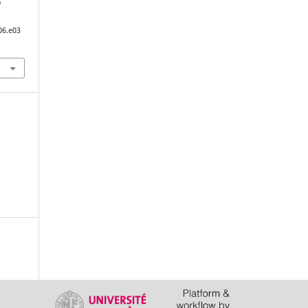
n
06.e03