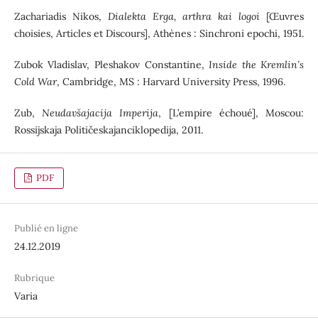
Zachariadis Nikos,
Dialekta Erga, arthra kai logoi
[Œuvres
choisies, Articles et Discours], Athènes : Sinchroni epochi, 1951.
Zubok Vladislav, Pleshakov Constantine,
Inside the Kremlin’s
Cold War
, Cambridge, MS : Harvard University Press, 1996.
Zub,
Neudavšajacija Imperija
, [L’empire échoué], Moscou:
Rossijskaja Političeskajanciklopedija, 2011.
PDF
Publié en ligne
24.12.2019
Rubrique
Varia