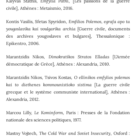
Kalyvas Stathis,
Emfylia Pathi
, [Les passions de la guerre
civile], Athènes : Metaixmio, 2016.
Kontis Vasilis, Sfetas Spyridon,
Emfilios Polemos, egrafa apo ta
yougoslavika kai voulgarika archia
[Guerre civile, documents
des archives yougoslaves et bulgares], Thessalonique :
Epikentro, 2006.
Marantzidis Nikos,
Dimokratikos Stratos Elladas
[L’Armée
démocratique de Grèce], Athènes : Alexandria, 2010.
Marantzidis Nikos, Tsivos Kostas,
O ellinikos emfylios polemos
kai to diethenes kommounistioko sistima
[La guerre civile
grecque et le système communiste international], Athènes :
Alexandria, 2012.
Marcou Lilly,
Le Kominform
, Paris : Presses de la Fondation
nationale des sciences politiques, 1977.
Mastny Vojtech,
The Cold War and Soviet Insecurity
, Oxford :