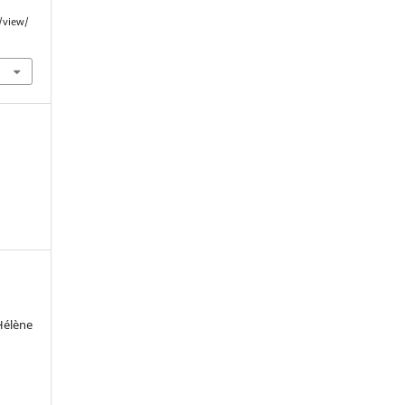
e/view/
élène