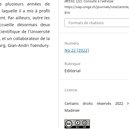
(RESSI)
, (22). Consulté à l’adresse
ès plusieurs années de
https://oap.unige.ch/journals/ressi/articl
 laquelle il a mis à profit
814
t. Par ailleurs, outre les
Formats de citations
ccueille désormais deux
cientifique de l’Université
 et un collaborateur de la
Numéro
ourg, Gian-Andri Toendury.
No 22 (2022)
Rubrique
Editorial
Licence
Certains droits réservés 2022 H
Madinier