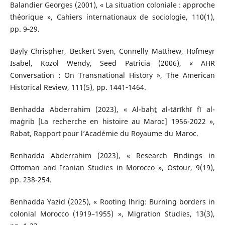
Balandier Georges (2001), « La situation coloniale : approche
théorique », Cahiers internationaux de sociologie, 110(1),
pp. 9‑29.
Bayly Chrispher, Beckert Sven, Connelly Matthew, Hofmeyr
Isabel, Kozol Wendy, Seed Patricia (2006), « AHR
Conversation : On Transnational History », The American
Historical Review, 111(5), pp. 1441‑1464.
Benhadda Abderrahim (2023), « Al-baḥṯ al-tārīkhī fī al-
maġrib [La recherche en histoire au Maroc] 1956-2022 »,
Rabat, Rapport pour l’Académie du Royaume du Maroc.
Benhadda Abderrahim (2023), « Research Findings in
Ottoman and Iranian Studies in Morocco », Ostour, 9(19),
pp. 238-254.
Benhadda Yazid (2025), « Rooting lhrig: Burning borders in
colonial Morocco (1919–1955) », Migration Studies, 13(3),