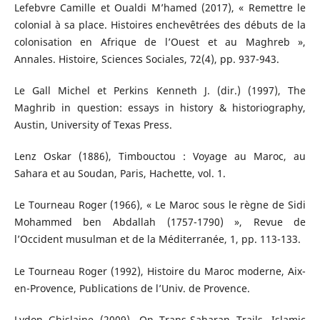
Lefebvre Camille et Oualdi M’hamed (2017), « Remettre le
colonial à sa place. Histoires enchevêtrées des débuts de la
colonisation en Afrique de l’Ouest et au Maghreb »,
Annales. Histoire, Sciences Sociales, 72(4), pp. 937-943.
Le Gall Michel et Perkins Kenneth J. (dir.) (1997), The
Maghrib in question: essays in history & historiography,
Austin, University of Texas Press.
Lenz Oskar (1886), Timbouctou : Voyage au Maroc, au
Sahara et au Soudan, Paris, Hachette, vol. 1.
Le Tourneau Roger (1966), « Le Maroc sous le règne de Sidi
Mohammed ben Abdallah (1757-1790) », Revue de
l’Occident musulman et de la Méditerranée, 1, pp. 113-133.
Le Tourneau Roger (1992), Histoire du Maroc moderne, Aix-
en-Provence, Publications de l’Univ. de Provence.
Lydon Ghislaine (2009), On Trans-Saharan Trails. Islamic