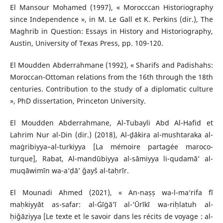
El Mansour Mohamed (1997), « Morocccan Historiography
since Independence », in M. Le Gall et K. Perkins (dir.), The
Maghrib in Question: Essays in History and Historiography,
Austin, University of Texas Press, pp. 109-120.
El Moudden Abderrahmane (1992), « Sharifs and Padishahs:
Moroccan-Ottoman relations from the 16th through the 18th
centuries. Contribution to the study of a diplomatic culture
», PhD dissertation, Princeton University.
El Moudden Abderrahmane, Al-Tubayli Abd Al-Hafid et
Lahrim Nur al-Din (dir.) (2018), Al-ḏākira al-mushtaraka al-
maġribiyya–al-turkiyya [La mémoire partagée maroco-
turque], Rabat, Al-mandūbiyya al-sāmiyya li-qudamā’ al-
muqāwimīn wa-a‘ḍā’ ǧayš al-taḥrīr.
El Mounadi Ahmed (2021), « An-naṣṣ wa-l-ma‘rifa fī
maḥkiyyāt as-safar: al-Ġīġā’ī al-‘Ūrīkī wa-riḥlatuh al-
ḥiǧāziyya [Le texte et le savoir dans les récits de voyage : al-