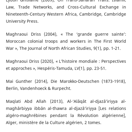
Law, Trade Networks, and Cross-Cultural Exchange in
Nineteenth-Century Western Africa, Cambridge, Cambridge
University Press.
Maghraoui Driss (2004), « The ‘grande guerre sainte’:
Moroccan colonial troops and workers in The First World
War », The Journal of North African Studies, 9(1), pp. 1‑21.
Maghraoui Driss (2020), « L’histoire mondiale : Perspectives
et approches », Hespéris-Tamuda, LV(1), pp. 23-51.
Mai Gunther (2014), Die Marokko-Deutschen (1873-1918),
Berlin, Vandenhoeck & Rurpecht.
Maqlati Abd Allah (2013), Al-‘Alâqât al-djazâ’iriyya al-
maghârbiyya ibbân al-thawra al-djazâ’iriyya [Les relations
algéro-maghrébines pendant la Révolution algérienne],
Alger, ministère de la Culture algérien, 2 tomes.