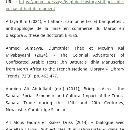
URL :
https://aeon.co/essays/is-global-history-still-possible-
or-has-it-had-its-moment
Affaya Rim (2024), « Caftans, camionnettes et banquettes :
anthropologie de la mise en commerce du Maroc en
diaspora », thèse de doctorat, EHESS.
Ahmed Sumayya, Dumothier Theo et McGinn Kai
Miyabayashi (2024), « The Colonial Adventures of
Confiscated Arabic Texts: Ibn Battuta’s Rihla Manuscript
from North Africa to the French National Library », Library
Trends, 72(3), pp. 463‑477.
Ahmida Ali Abdullatif (dir.) (2011), Bridges Across the
Sahara: Social, Economic and Cultural Impact of the Trans-
Sahara Trade during the 19th and 20th Centuries,
Newcastle, Cambridge Scholars.
Aït Mous Fadma et Ksikes Driss (2014), « Dialogue avec
Abdallah Laroui. Subjectivités d’un rationaliste », dans Le