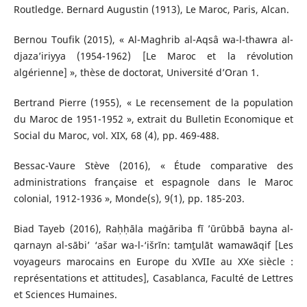
Routledge. Bernard Augustin (1913), Le Maroc, Paris, Alcan.
Bernou Toufik (2015), « Al-Maghrib al-Aqsâ wa-l-thawra al-
djaza’iriyya (1954-1962) [Le Maroc et la révolution
algérienne] », thèse de doctorat, Université d’Oran 1.
Bertrand Pierre (1955), « Le recensement de la population
du Maroc de 1951-1952 », extrait du Bulletin Economique et
Social du Maroc, vol. XIX, 68 (4), pp. 469-488.
Bessac-Vaure Stève (2016), « Étude comparative des
administrations française et espagnole dans le Maroc
colonial, 1912-1936 », Monde(s), 9(1), pp. 185-203.
Biad Tayeb (2016), Raḥḥāla maġāriba fī ’ūrūbbā bayna al-
qarnayn al-sābi’ ‘ašar wa-l-‘išrīn: tamṯulāt wamawāqif [Les
voyageurs marocains en Europe du XVIIe au XXe siècle :
représentations et attitudes], Casablanca, Faculté de Lettres
et Sciences Humaines.