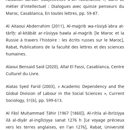
métier d’intellectuel : Dialogues avec quinze penseurs du
Maroc, Casablanca, En toutes lettres, pp. 59-87.
Al Aitaoui Abderrahim (2011), Al-maġrib wa-rūsiyā ʿabra at-
tārīḫ: al-kitābāt ar-rūsiyya ḥawla al-maġrib [le Maroc et la
Russie à travers l’histoire : les écrits russes sur le Maroc],
Rabat, Publications de la faculté des lettres et des sciences
humaines.
Alaoui Bensaid Said (2020), Allal El Fassi, Casablanca, Centre
Culturel du Livre.
Alatas Syed Farid (2003), « Academic Dependency and the
Global Division of Labour in the Social Sciences », Current
Sociology, 51(6), pp. 599-613.
Al Fāsī Muḥammad Ṭāhir (1967 [1860]), Al-riḥla al-ibrīziyya
ilā al-diyār al-inglīziyya sanat 1276 h [Le voyage précieux
vers les terres anglaises, en l’an 1276], Rabat, Université