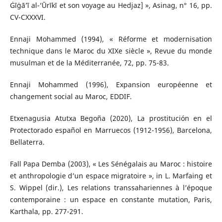
Ġīġā’ī al-‘Ūrīkī et son voyage au Hedjaz] », Asinag, n° 16, pp.
CV-CXXXVI.
Ennaji Mohammed (1994), « Réforme et modernisation
technique dans le Maroc du XIXe siècle », Revue du monde
musulman et de la Méditerranée, 72, pp. 75-83.
Ennaji Mohammed (1996), Expansion européenne et
changement social au Maroc, EDDIF.
Etxenagusia Atutxa Begoña (2020), La prostitución en el
Protectorado español en Marruecos (1912-1956), Barcelona,
Bellaterra.
Fall Papa Demba (2003), « Les Sénégalais au Maroc : histoire
et anthropologie d’un espace migratoire », in L. Marfaing et
S. Wippel (dir.), Les relations transsahariennes à l’époque
contemporaine : un espace en constante mutation, Paris,
Karthala, pp. 277-291.