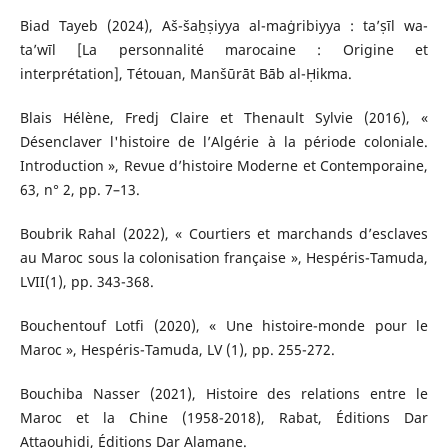
Biad Tayeb (2024), Aš-šaẖṣiyya al-maġribiyya : ta’ṣīl wa-
ta’wīl [La personnalité marocaine : Origine et
interprétation], Tétouan, Manšūrāt Bāb al-Ḥikma.
Blais Hélène, Fredj Claire et Thenault Sylvie (2016), «
Désenclaver l'histoire de l’Algérie à la période coloniale.
Introduction », Revue d’histoire Moderne et Contemporaine,
63, n° 2, pp. 7–13.
Boubrik Rahal (2022), « Courtiers et marchands d’esclaves
au Maroc sous la colonisation française », Hespéris-Tamuda,
LVII(1), pp. 343-368.
Bouchentouf Lotfi (2020), « Une histoire-monde pour le
Maroc », Hespéris-Tamuda, LV (1), pp. 255-272.
Bouchiba Nasser (2021), Histoire des relations entre le
Maroc et la Chine (1958-2018), Rabat, Éditions Dar
Attaouhidi, Éditions Dar Alamane.