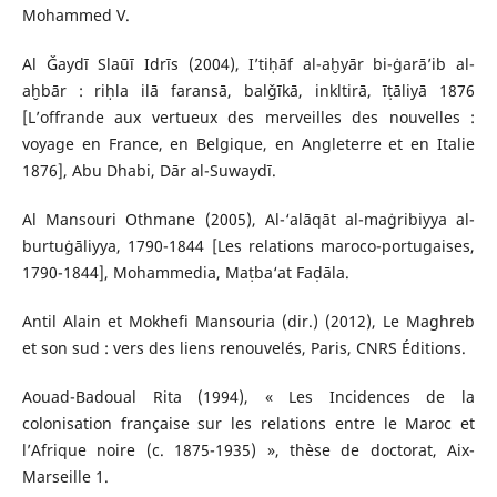
Mohammed V.
Al Ǧaydī Slaūī Idrīs (2004), I’tiḥāf al-aḫyār bi-ġarā’ib al-
aḫbār : riḥla ilā faransā, balǧīkā, inkltirā, īṭāliyā 1876
[L’offrande aux vertueux des merveilles des nouvelles :
voyage en France, en Belgique, en Angleterre et en Italie
1876], Abu Dhabi, Dār al-Suwaydī.
Al Mansouri Othmane (2005), Al-‘alāqāt al-maġribiyya al-
burtuġāliyya, 1790-1844 [Les relations maroco-portugaises,
1790-1844], Mohammedia, Maṭba‘at Faḍāla.
Antil Alain et Mokhefi Mansouria (dir.) (2012), Le Maghreb
et son sud : vers des liens renouvelés, Paris, CNRS Éditions.
Aouad-Badoual Rita (1994), « Les Incidences de la
colonisation française sur les relations entre le Maroc et
l’Afrique noire (c. 1875-1935) », thèse de doctorat, Aix-
Marseille 1.