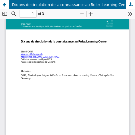
Dix ans de circulation de la connaissance au Rolex Learning Center