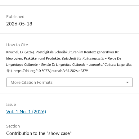
Published
2026-05-18
How to Cite
Knuchel, D. (2026). Postdigitale Schreibkulturen im Kontext generativer KI:
Ideologien, Praktiken und Produkte.
Zeitschrift für Kulturlinguistik – Revue De
Linguistique Culturelle – Rivista Di Linguistica Culturale – Journal of Cultural Linguistics
,
1
(1). https://doi.org/10.5077/journals/zfkl.2026.e2379
More Citation Formats
Issue
Vol. 1 No. 1 (2026)
Section
Contribution to the "show case"