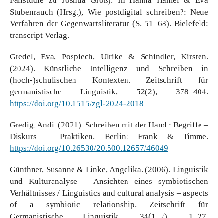
Fallstudie zu Joshua Groß). In Hanna Hamel & Eva
Stubenrauch (Hrsg.), Wie postdigital schreiben?: Neue
Verfahren der Gegenwartsliteratur (S. 51–68). Bielefeld:
transcript Verlag.
Gredel, Eva, Pospiech, Ulrike & Schindler, Kirsten.
(2024). Künstliche Intelligenz und Schreiben in
(hoch-)schulischen Kontexten. Zeitschrift für
germanistische Linguistik, 52(2), 378–404.
https://doi.org/10.1515/zgl-2024-2018
Gredig, Andi. (2021). Schreiben mit der Hand : Begriffe –
Diskurs – Praktiken. Berlin: Frank & Timme.
https://doi.org/10.26530/20.500.12657/46049
Günthner, Susanne & Linke, Angelika. (2006). Linguistik
und Kulturanalyse – Ansichten eines symbiotischen
Verhältnisses / Linguistics and cultural analysis – aspects
of a symbiotic relationship. Zeitschrift für
Germanistische Linguistik, 34(1–2), 1–27.