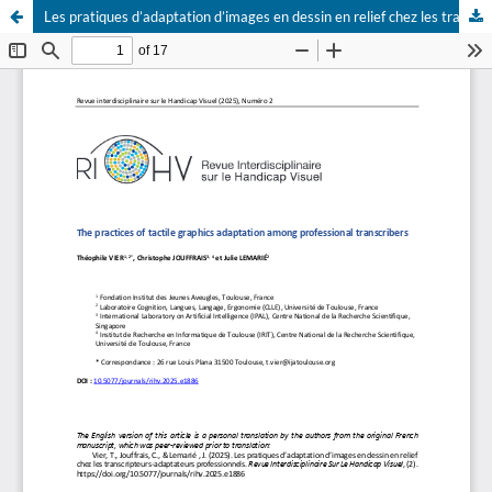
Les pratiques d’adaptation d’images en dessin en relief chez les transcripteurs-adaptateurs professionnels