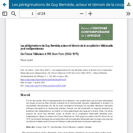
Les pérégrinations de Guy Bernède, acteur et témoin de la coopération télévisuelle post-indépendances