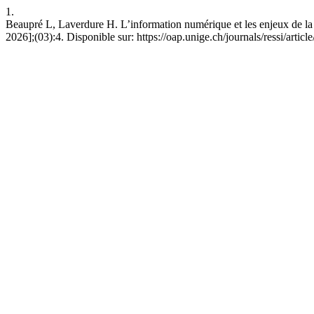
1.
Beaupré L, Laverdure H. L’information numérique et les enjeux de la s
2026];(03):4. Disponible sur: https://oap.unige.ch/journals/ressi/artic