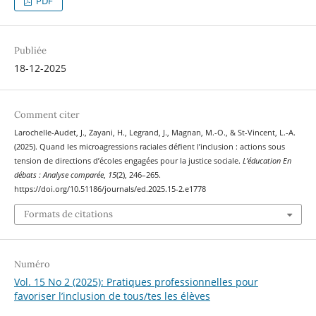
PDF
Publiée
18-12-2025
Comment citer
Larochelle-Audet, J., Zayani, H., Legrand, J., Magnan, M.-O., & St-Vincent, L.-A.
(2025). Quand les microagressions raciales défient l’inclusion : actions sous
tension de directions d’écoles engagées pour la justice sociale.
L’éducation En
débats : Analyse comparée
,
15
(2), 246–265.
https://doi.org/10.51186/journals/ed.2025.15-2.e1778
Formats de citations
Numéro
Vol. 15 No 2 (2025): Pratiques professionnelles pour
favoriser l’inclusion de tous/tes les élèves