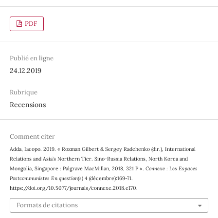
PDF
Publié en ligne
24.12.2019
Rubrique
Recensions
Comment citer
Adda, Iacopo. 2019. « Rozman Gilbert & Sergey Radchenko (dir.), International
Relations and Asia’s Northern Tier. Sino-Russia Relations, North Korea and
Mongolia, Singapore : Palgrave MacMillan, 2018, 321 P ».
Connexe : Les Espaces
Postcommunistes En question(s)
4 (décembre):169-71.
https://doi.org/10.5077/journals/connexe.2018.e170.
Formats de citations